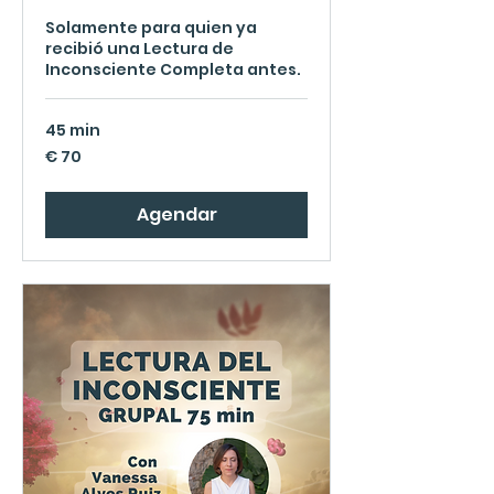
Solamente para quien ya
recibió una Lectura de
Inconsciente Completa antes.
45 min
70
€ 70
Euros
Agendar