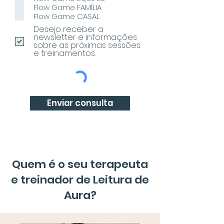
g
Flow Game FAMÍLIA
a
Flow Game CASAL
t
ó
Desejo receber a
r
newsletter e informações
i
sobre as próximas sessões
o
e treinamentos.
Enviar consulta
Quem é o seu terapeuta
e treinador de Leitura de
Aura?