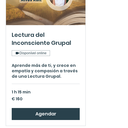
Lectura del
Inconsciente Grupal
Disponível online
Aprende más de ti, y crece en
empatía y compasión a través
de una Lectura Grupal.
1 h 15 min
160
€ 160
Euros
Agendar