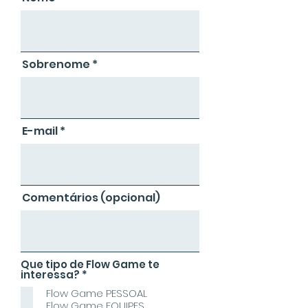
Sobrenome
E-mail
Comentários (opcional)
Que tipo de Flow Game te
O
interessa?
*
b
Flow Game PESSOAL
r
i
Flow Game EQUIPES