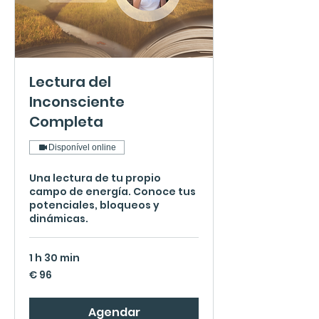
Lectura del
Inconsciente
Completa
Disponível online
Una lectura de tu propio
campo de energía. Conoce tus
potenciales, bloqueos y
dinámicas.
1 h 30 min
96
€ 96
Euros
Agendar