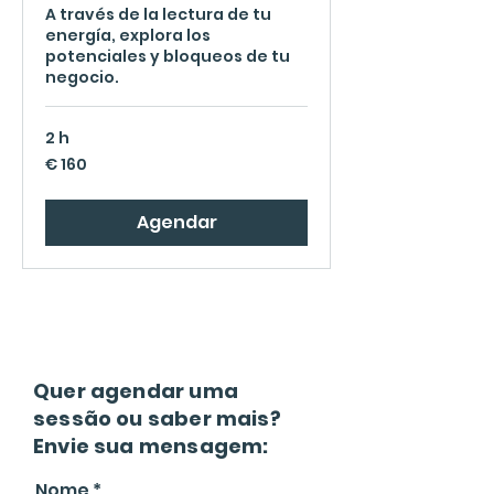
A través de la lectura de tu
energía, explora los
potenciales y bloqueos de tu
negocio.
2 h
160
€ 160
Euros
Agendar
Quer agendar uma
sessão ou saber mais?
Envie sua mensagem:
Nome