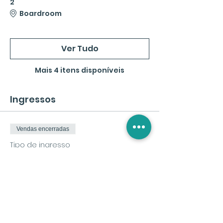
2
Boardroom
Ver Tudo
Mais 4 itens disponíveis
Ingressos
Vendas encerradas
Tipo de ingresso
Inscrição
Preço
€ 50,00
IVA
+ € 1,25 de taxa de serviço de
incluso
ingresso