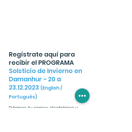
Regístrate aquí para
recibir el
PROGRAMA
Solsticio de Invierno en
Damanhur
-
20 a
23.12.2023
(English /
Português)
Déjanos tu correo electrónico y
serás parte de nuestra lista de
Early Bird, accediendo a