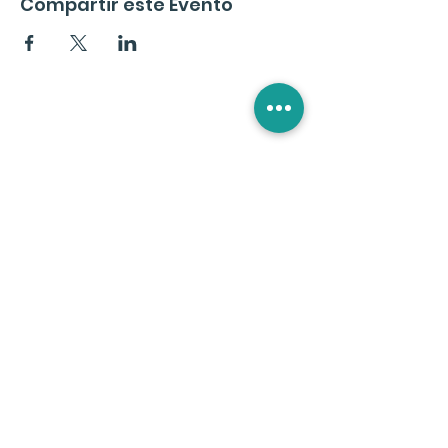
Compartir este Evento
Suscríbete a la Newslette
r
En Tránsito
Noticias, Eventos, Ventajas Exclusivas y
Tips para tu Transformación
Idioma de Preferencia:
*
ESPAÑOL
PORTUGUÊS